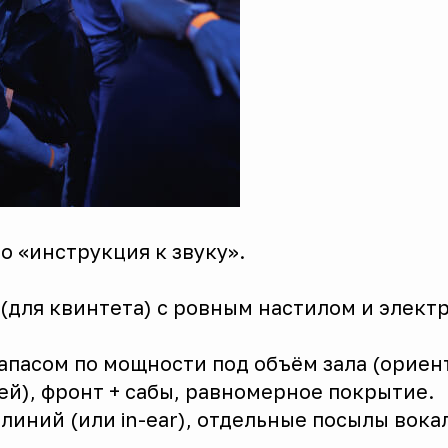
о «инструкция к звуку».
 (для квинтета) с ровным настилом и элек
апасом по мощности под объём зала (ориент
тей), фронт + сабы, равномерное покрытие.
5 линий (или in-ear), отдельные посылы вок