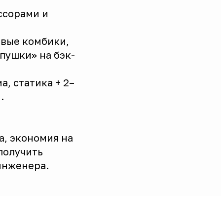
ссорами и
совые комбики,
пушки» на бэк-
а, статика + 2–
.
а, экономия на
получить
инженера.