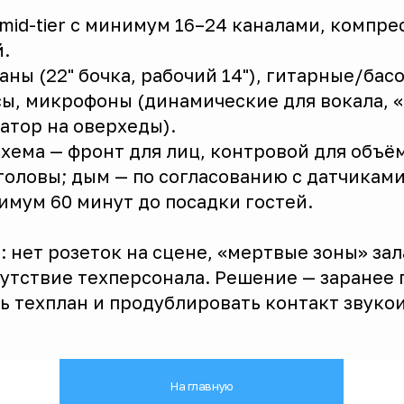
mid-tier с минимум 16–24 каналами, компре
.
баны (22" бочка, рабочий 14"), гитарные/ба
сы, микрофоны (динамические для вокала, «
атор на оверхеды).
 схема — фронт для лиц, контровой для объём
оловы; дым — по согласованию с датчиками
имум 60 минут до посадки гостей.
 нет розеток на сцене, «мертвые зоны» зал
сутствие техперсонала. Решение — заранее 
ть техплан и продублировать контакт звуко
На главную
Адрес
Навигация