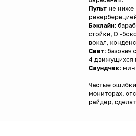
Пульт
не ниже 
реверберацией
Бэклайн
: бара
стойки, DI-бок
вокал, конденс
Свет
: базовая
4 движущихся г
Саундчек
: мин
Частые ошибки:
мониторах, от
райдер, сдела
Контакты