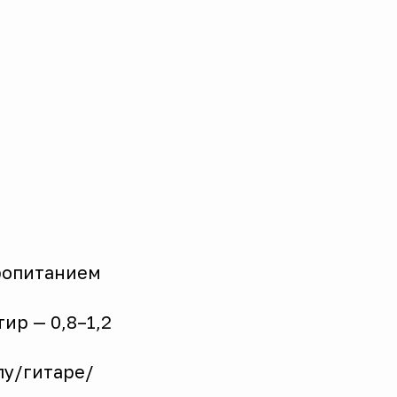
тропитанием
ир — 0,8–1,2
алу/гитаре/