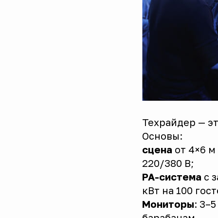
Техрайдер — эт
Основы:
сцена
от 4×6 м
220/380 В;
PA-система
с з
кВт на 100 гос
Мониторы
: 3–
барабанам.